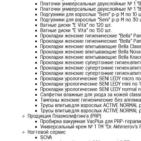
Платочки универсальные двухслойные № 1 "Bel
Платочки универсальные двухслойные № 1 "Bel
Подгузники для взрослых "Seni" р-р М по 10 
Подгузники для взрослых "Seni" р-р М по 30 
Ватные диски "E Vita" по 120 шт.
Ватные диски "E Vita" по 150 шт.
Прокладки женские гигиенические "Bella" Pan
Прокладки женские гигиенические "Bella" Pan
Прокладки женские впитывающие Bella Classic
Прокладки женские впитывающие Bella Nova M
Прокладки женские впитывающие Bella Класс
Прокладки женские супертонкие гигиен.впитыв
Прокладки женские супертонкие гигиен.впитыв
Прокладки женские супертонкие гигиен.впитыв
Прокладки урологические SENI LEDY micro по 
Прокладки урологические SENI LEDY mini по 1
Прокладки урологические SENI LEDY normal по
Салфетки влажные для ухода за кожей classic
Тампоны женские гигиенические без аппликато
Трусы впитыв.для взрослых ACTIVE NORMAL р-
Трусы впитыв.для взрослых ACTIVE NORMAL р-
Продукция Плазмолифтинга (PRP)
Пробирка вакуумная VacPlus для PRP-терапии
Универсальный крем № 1 ТМ "Dr. Akhmerov's P
Ногтевой сервис
SOVA