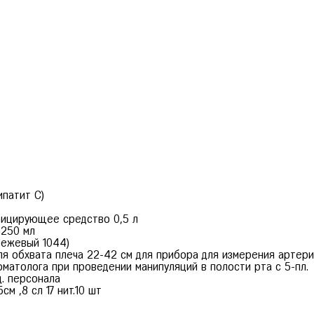
ипатит С)
фицирующее средство 0,5 л
 250 мл
бежевый 1044)
ля обхвата плеча 22-42 см для прибора для измерения артер
матолога при проведении манипуляций в полости рта с 5-пл.
д. персонала
м ,8 сл 17 нит.10 шт