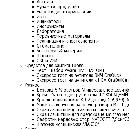
Аптечки
Бумажная продукция
Емкости для стерилизации
Иглы
Индикаторы
Инструменты
Лаборатория
Перевязочные материалы
Реанимация и анестезиология
Стоматология
Упаковочный материал
Шприцы
ЭКГ и УЗИ
Средства для самоконтроля
Тест - набор Aware HIV - 1/2 ОМТ
Экспресс тест на антитела ВИЧ OraQuсK
Экспресс тест на антитела к HCV. OraQuiK (г
Разное
Дезавид 5 % раствор Универсальное дезин
Крем - баттер для рук и тела ШОКОЛАДНЫЙ
Кресло медицинское К-02 дн. (вид 259970) (
Манжета конусная на плечо размера М – L д
Экран защитный для защиты лица врача- сто
Экран защитный для предохранения глаз ме
Салфетки марлевые стер. MATOSET 7,5см*7,5с
Шапочка медицинская "ЛАКОС"