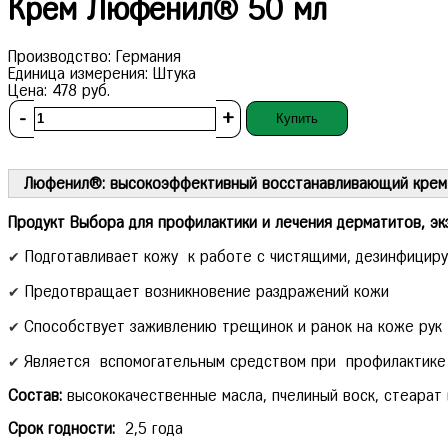
Крем Люфенил® 50 мл
Производство:
Германия
Единица измерения:
Штука
Цена:
478
руб.
-
+
Купить
Люфенил®: высокоэффективный восстанавливающий крем 
Продукт Выбора для профилактики и лечения дерматитов, экз
✔
Подготавливает кожу к работе с чистящими, дезинфици
✔
Предотвращает возникновение раздражений кожи
✔
Способствует заживлению трещинок и ранок на коже рук
✔
Является вспомогательным средством при профилактике и
Состав:
высококачественные масла, пчелиный воск, стеарат 
Срок годности:
2,5 года