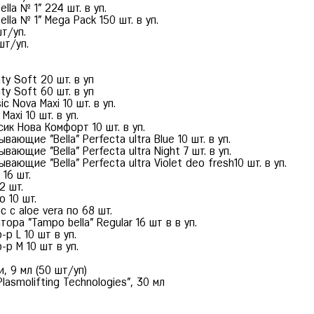
la № 1" 224 шт. в уп.
la № 1" Mega Pack 150 шт. в уп.
шт/уп.
шт/уп.
ty Soft 20 шт. в уп
ty Soft 60 шт. в уп
 Nova Maxi 10 шт. в уп.
axi 10 шт. в уп.
ик Нова Комфорт 10 шт. в уп.
ающие "Bella" Perfecta ultra Blue 10 шт. в уп.
ающие "Bella" Perfecta ultra Night 7 шт. в уп.
ающие "Bella" Perfecta ultra Violet deo fresh10 шт. в уп.
16 шт.
2 шт.
 10 шт.
 c aloe vera по 68 шт.
ра "Tampo bella" Regular 16 шт в в уп.
р L 10 шт в уп.
р М 10 шт в уп.
, 9 мл (50 шт/уп)
lasmolifting Technologies", 30 мл