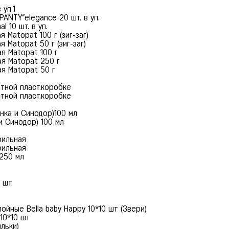
уп.1
PANTY"elegance 20 шт. в уп.
 10 шт. в уп.
 Matopat 100 г (зиг-заг)
я Matopat 50 г (зиг-заг)
ая Matopat 100 г
ая Matopat 250 г
ая Matopat 50 г
атной пласт.коробке
атной пласт.коробке
нка и Синодор)100 мл
и Синодор) 100 мл
рильная
рильная
 250 мл
 шт.
йные Bella baby Happy 10*10 шт (Звери)
10*10 шт
льки)