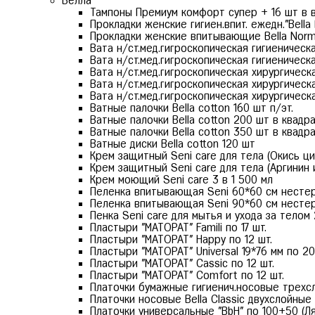
Белла
Тампоны Премиум комфорт супер + 16 шт в в 
Прокладки женские гигиен.впит. ежедн."Bella 
Прокладки женские впитывающие Bella Normal
Вата н/ст.мед.гигроскопическая гигиеническая
Вата н/ст.мед.гигроскопическая гигиеническа
Вата н/ст.мед.гигроскопическая хирургическ
Вата н/ст.мед.гигроскопическая хирургическ
Вата н/ст.мед.гигроскопическая хирургическ
Ватные палочки Bella cotton 160 шт п/эт.
Ватные палочки Bella cotton 200 шт в квадр
Ватные палочки Bella cotton 350 шт в квадр
Ватные диски Bella cotton 120 шт
Крем защитный Seni care для тела (Окись ци
Крем защитный Seni care для тела (Аргинин 
Крем моющий Seni care 3 в 1 500 мл
Пеленка впитывающая Seni 60*60 см несте
Пеленка впитывающая Seni 90*60 см несте
Пенка Seni care для мытья и ухода за телом
Пластыри "МАТОРАТ" Famili по 17 шт.
Пластыри "МАТОРАТ" Happy по 12 шт.
Пластыри "МАТОРАТ" Universal 19*76 мм по 20
Пластыри "МАТОРАТ" Сassic по 12 шт.
Пластыри "МАТОРАТ" Сomfort по 12 шт.
Платочки бумажные гигиенич.носовые трехсло
Платочки носовые Bella Classic двухслойные 
Платочки универсальные "BbH" по 100+50 (Ля