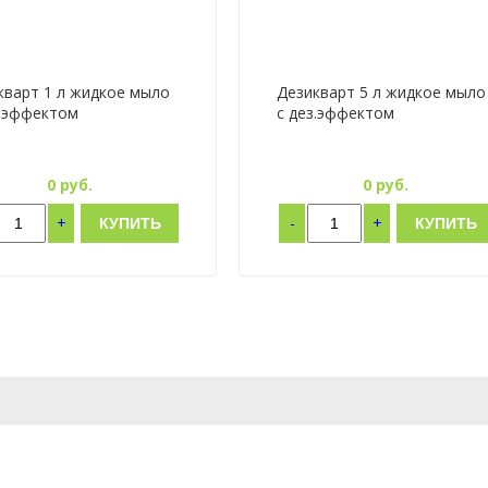
кварт 1 л жидкое мыло
Дезикварт 5 л жидкое мыло
з.эффектом
с дез.эффектом
0
руб.
0
руб.
+
-
+
КУПИТЬ
КУПИТЬ