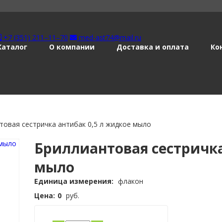
+7 (351) 211–11–70
med-ast74@mail.ru
Каталог
О компании
Доставка и оплата
Ко
товая сестричка антибак 0,5 л жидкое мыло
Бриллиантовая сестричка
мыло
Единица измерения:
флакон
Цена:
0
руб.