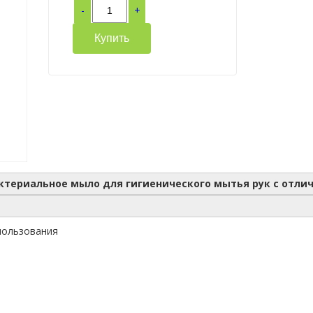
-
+
Купить
териальное мыло для гигиенического мытья рук с отл
пользования