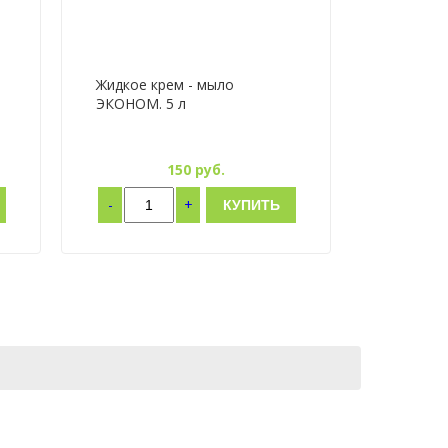
Жидкое крем - мыло
ЭКОНОМ. 5 л
150
руб.
-
+
КУПИТЬ