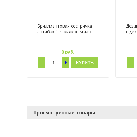
Бриллиантовая сестричка
Дези
антибак 1 л жидкое мыло
с де
0
руб.
-
+
-
КУПИТЬ
Просмотренные товары