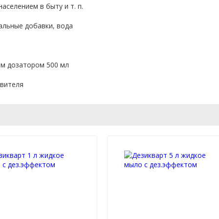
аселением в быту и т. п.
альные добавки, вода
м дозатором 500 мл
овителя