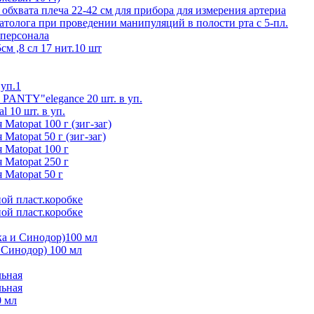
 обхвата плеча 22-42 см для прибора для измерения артериа
атолога при проведении манипуляций в полости рта с 5-пл.
 персонала
м ,8 сл 17 нит.10 шт
уп.1
 PANTY"elegance 20 шт. в уп.
 10 шт. в уп.
Matopat 100 г (зиг-заг)
Matopat 50 г (зиг-заг)
 Matopat 100 г
 Matopat 250 г
 Matopat 50 г
ной пласт.коробке
ной пласт.коробке
ка и Синодор)100 мл
 Синодор) 100 мл
льная
льная
0 мл