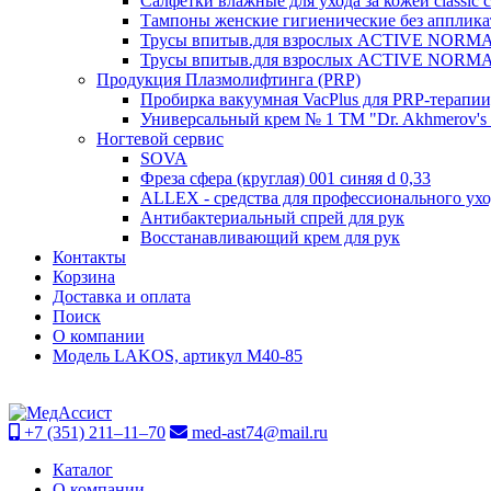
Салфетки влажные для ухода за кожей classic c 
Тампоны женские гигиенические без аппликато
Трусы впитыв.для взрослых ACTIVE NORMAL 
Трусы впитыв.для взрослых ACTIVE NORMAL 
Продукция Плазмолифтинга (PRP)
Пробирка вакуумная VacPlus для PRP-терапии,
Универсальный крем № 1 ТМ "Dr. Akhmerov's Pl
Ногтевой сервис
SOVA
Фреза сфера (круглая) 001 синяя d 0,33
ALLEX - средства для профессионального ухо
Антибактериальный спрей для рук
Восстанавливающий крем для рук
Контакты
Корзина
Доставка и оплата
Поиск
О компании
Модель LAKOS, артикул М40-85
+7 (351) 211–11–70
med-ast74@mail.ru
Каталог
О компании