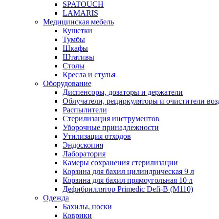
SPATOUCH
LAMARIS
Медицинская мебель
Кушетки
Тумбы
Шкафы
Штативы
Столы
Кресла и стулья
Оборудование
Диспенсоры, дозаторы и держатели
Облучатели, рециркуляторы и очистители воз
Распылители
Стерилизация инструментов
Уборочные принадлежности
Утилизация отходов
Эндоскопия
Лаборатория
Камеры сохранения стерилизации
Корзина для бахил цилиндрическая 9 л
Корзина для бахил прямоугольная 10 л
Дефибриллятор Primedic Defi-B (M110)
Одежда
Бахилы, носки
Коврики