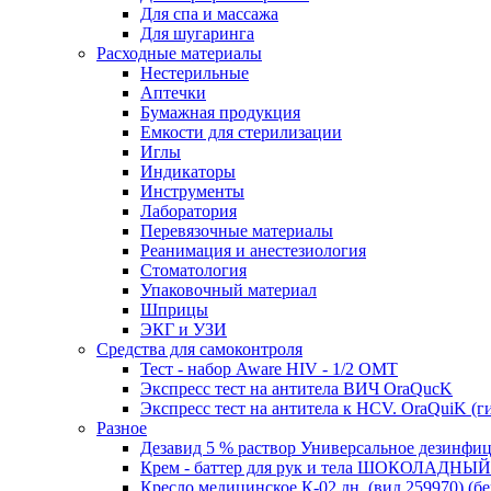
Для спа и массажа
Для шугаринга
Расходные материалы
Нестерильные
Аптечки
Бумажная продукция
Емкости для стерилизации
Иглы
Индикаторы
Инструменты
Лаборатория
Перевязочные материалы
Реанимация и анестезиология
Стоматология
Упаковочный материал
Шприцы
ЭКГ и УЗИ
Средства для самоконтроля
Тест - набор Aware HIV - 1/2 ОМТ
Экспресс тест на антитела ВИЧ OraQuсK
Экспресс тест на антитела к HCV. OraQuiK (г
Разное
Дезавид 5 % раствор Универсальное дезинфиц
Крем - баттер для рук и тела ШОКОЛАДНЫЙ
Кресло медицинское К-02 дн. (вид 259970) (б