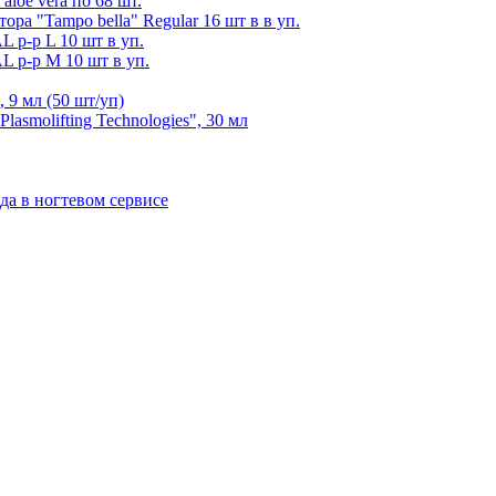
aloe vera по 68 шт.
ра "Tampo bella" Regular 16 шт в в уп.
р-р L 10 шт в уп.
р-р М 10 шт в уп.
 9 мл (50 шт/уп)
asmolifting Technologies", 30 мл
да в ногтевом сервисе