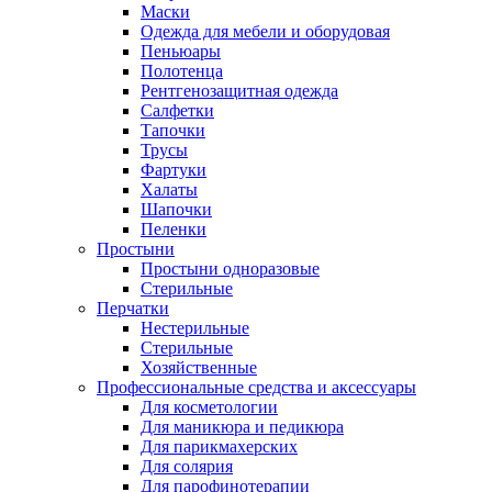
Маски
Одежда для мебели и оборудовая
Пеньюары
Полотенца
Рентгенозащитная одежда
Салфетки
Тапочки
Трусы
Фартуки
Халаты
Шапочки
Пеленки
Простыни
Простыни одноразовые
Стерильные
Перчатки
Нестерильные
Стерильные
Хозяйственные
Профессиональные средства и аксессуары
Для косметологии
Для маникюра и педикюра
Для парикмахерских
Для солярия
Для парофинотерапии