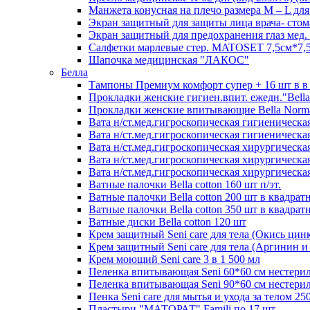
Манжета конусная на плечо размера М – L для
Экран защитный для защиты лица врача- стом
Экран защитный для предохранения глаз мед.
Салфетки марлевые стер. MATOSET 7,5см*7,5с
Шапочка медицинская "ЛАКОС"
Белла
Тампоны Премиум комфорт супер + 16 шт в в 
Прокладки женские гигиен.впит. ежедн."Bella
Прокладки женские впитывающие Bella Normal
Вата н/ст.мед.гигроскопическая гигиеническая 
Вата н/ст.мед.гигроскопическая гигиеническая 
Вата н/ст.мед.гигроскопическая хирургическая
Вата н/ст.мед.гигроскопическая хирургическая
Вата н/ст.мед.гигроскопическая хирургическая
Ватные палочки Bella cotton 160 шт п/эт.
Ватные палочки Bella cotton 200 шт в квадрат
Ватные палочки Bella cotton 350 шт в квадрат
Ватные диски Bella cotton 120 шт
Крем защитный Seni care для тела (Окись цин
Крем защитный Seni care для тела (Аргинин и
Крем моющий Seni care 3 в 1 500 мл
Пеленка впитывающая Seni 60*60 см нестери
Пеленка впитывающая Seni 90*60 см нестери
Пенка Seni care для мытья и ухода за телом 25
Пластыри "МАТОРАТ" Famili по 17 шт.