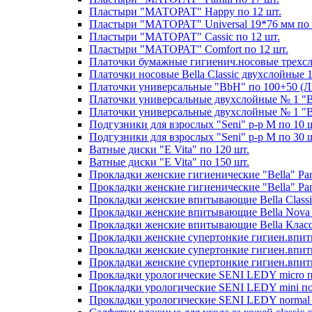
Пластыри "МАТОРАТ" Happy по 12 шт.
Пластыри "МАТОРАТ" Universal 19*76 мм по 
Пластыри "МАТОРАТ" Сassic по 12 шт.
Пластыри "МАТОРАТ" Сomfort по 12 шт.
Платочки бумажные гигиенич.носовые трехсло
Платочки носовые Bella Classic двухслойные 
Платочки универсальные "BbH" по 100+50 (Л
Платочки универсальные двухслойные № 1 "Bel
Платочки универсальные двухслойные № 1 "Bel
Подгузники для взрослых "Seni" р-р М по 10 
Подгузники для взрослых "Seni" р-р М по 30 
Ватные диски "E Vita" по 120 шт.
Ватные диски "E Vita" по 150 шт.
Прокладки женские гигиенические "Bella" Pant
Прокладки женские гигиенические "Bella" Pant
Прокладки женские впитывающие Bella Classic
Прокладки женские впитывающие Bella Nova M
Прокладки женские впитывающие Bella Класс
Прокладки женские супертонкие гигиен.впитыва
Прокладки женские супертонкие гигиен.впитыва
Прокладки женские супертонкие гигиен.впитываю
Прокладки урологические SENI LEDY micro п
Прокладки урологические SENI LEDY mini по
Прокладки урологические SENI LEDY normal 