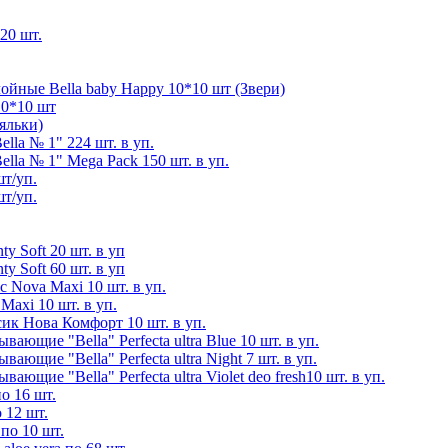
20 шт.
йные Bella baby Happy 10*10 шт (Звери)
10*10 шт
яльки)
la № 1" 224 шт. в уп.
la № 1" Mega Pack 150 шт. в уп.
шт/уп.
шт/уп.
y Soft 20 шт. в уп
y Soft 60 шт. в уп
 Nova Maxi 10 шт. в уп.
axi 10 шт. в уп.
ик Нова Комфорт 10 шт. в уп.
ющие "Bella" Perfecta ultra Blue 10 шт. в уп.
ющие "Bella" Perfecta ultra Night 7 шт. в уп.
щие "Bella" Perfecta ultra Violet deo fresh10 шт. в уп.
о 16 шт.
 12 шт.
по 10 шт.