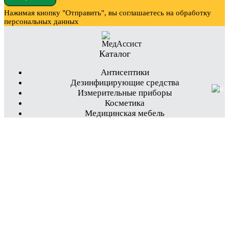
Нажимая кнопку "Отправить", вы соглашаетесь на обработку
персональных данных
Каталог
Антисептики
Дезинфицирующие средства
Измерительные приборы
Косметика
Медицинская мебель
Оборудование
Одежда
Простыни
Перчатки
Профессиональные средства и аксессуары
Расходные материалы
Средства для самоконтроля
Разное
Белла
Продукция Плазмолифтинга (PRP)
Ногтевой сервис