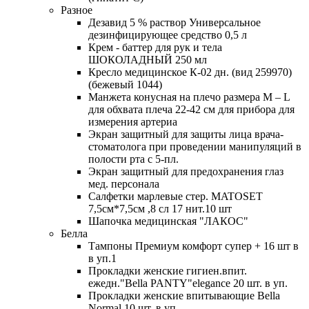
Разное
Дезавид 5 % раствор Универсальное
дезинфицирующее средство 0,5 л
Крем - баттер для рук и тела
ШОКОЛАДНЫЙ 250 мл
Кресло медицинское К-02 дн. (вид 259970)
(бежевый 1044)
Манжета конусная на плечо размера М – L
для обхвата плеча 22-42 см для прибора для
измерения артериа
Экран защитный для защиты лица врача-
стоматолога при проведении манипуляций в
полости рта с 5-пл.
Экран защитный для предохранения глаз
мед. персонала
Салфетки марлевые стер. MATOSET
7,5см*7,5см ,8 сл 17 нит.10 шт
Шапочка медицинская "ЛАКОС"
Белла
Тампоны Премиум комфорт супер + 16 шт в
в уп.1
Прокладки женские гигиен.впит.
ежедн."Bella PANTY"elegance 20 шт. в уп.
Прокладки женские впитывающие Bella
Normal 10 шт. в уп.