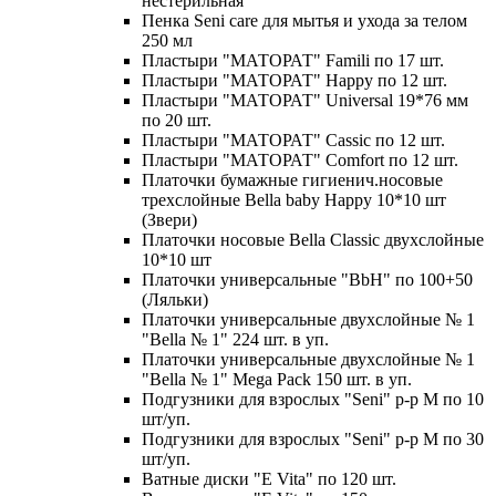
нестерильная
Пенка Seni care для мытья и ухода за телом
250 мл
Пластыри "МАТОРАТ" Famili по 17 шт.
Пластыри "МАТОРАТ" Happy по 12 шт.
Пластыри "МАТОРАТ" Universal 19*76 мм
по 20 шт.
Пластыри "МАТОРАТ" Сassic по 12 шт.
Пластыри "МАТОРАТ" Сomfort по 12 шт.
Платочки бумажные гигиенич.носовые
трехслойные Bella baby Happy 10*10 шт
(Звери)
Платочки носовые Bella Classic двухслойные
10*10 шт
Платочки универсальные "BbH" по 100+50
(Ляльки)
Платочки универсальные двухслойные № 1
"Bella № 1" 224 шт. в уп.
Платочки универсальные двухслойные № 1
"Bella № 1" Mega Pack 150 шт. в уп.
Подгузники для взрослых "Seni" р-р М по 10
шт/уп.
Подгузники для взрослых "Seni" р-р М по 30
шт/уп.
Ватные диски "E Vita" по 120 шт.