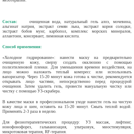
мезотерапии.
Состав:
очищенная вода, натуральный гель алоэ, мочевина,
альгинат натрия, экстракт семян льна, экстракт корня солодки,
экстракт бобов мунг, карбопол, комплекс морских минералов,
аллантоин, консервант, лимонная кислота.
Способ применения:
«Холодное гидрирование»: нанести маску на предварительно
очищенную кожу, сверху создать окклюзию с помощью
полиэтиленовой пленки. Для уменьшения времени воздействия, на
лицо можно наложить теплый компресс или использовать
вапоризатор. Через 15-20 минут кожа готова к чистке, рекомендуется
открывать лицо частями, непосредственно перед процедурой
очищения. Затем удалить гель, провести мануальную чистку или
чистку с помощью УЗ-скрабера.
В качестве маски в профессиональном уходе нанести гель на чистую
кожу лица и шеи, оставить на 15-20 минут. Смыть теплой водой.
Применять 2-3 раза в неделю.
Для физиотерапевтических процедур: УЗ массаж, лифтинг,
ионофонофорез, гальванизация, ультразвук, миостимуляция,
микротоковая терапия, RF-терапия.