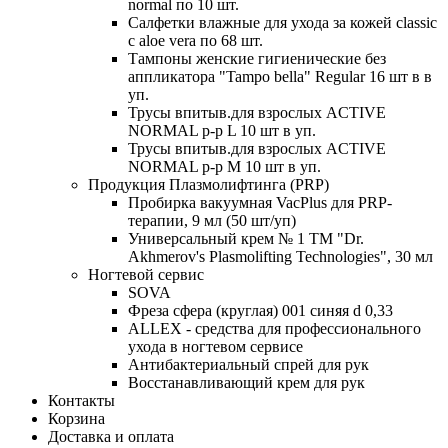
normal по 10 шт.
Салфетки влажные для ухода за кожей classic
c aloe vera по 68 шт.
Тампоны женские гигиенические без
аппликатора "Tampo bella" Regular 16 шт в в
уп.
Трусы впитыв.для взрослых ACTIVE
NORMAL р-р L 10 шт в уп.
Трусы впитыв.для взрослых ACTIVE
NORMAL р-р М 10 шт в уп.
Продукция Плазмолифтинга (PRP)
Пробирка вакуумная VacPlus для PRP-
терапии, 9 мл (50 шт/уп)
Универсальный крем № 1 ТМ "Dr.
Akhmerov's Plasmolifting Technologies", 30 мл
Ногтевой сервис
SOVA
Фреза сфера (круглая) 001 синяя d 0,33
ALLEX - средства для профессионального
ухода в ногтевом сервисе
Антибактериальный спрей для рук
Восстанавливающий крем для рук
Контакты
Корзина
Доставка и оплата