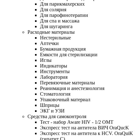
Для парикмахерских
Для солярия
Для парофинотерапии
Для спа и массажа
Для шугаринга
Расходные материалы
Нестерильные
Аптечки
Бумажная продукция
Емкости для стерилизации
Иглы
Индикаторы
Инструменты
Лаборатория
Перевязочные материалы
Реанимация и анестезиология
Стоматология
Упаковочный материал
Шприцы
ЭКГ и УЗИ
Средства для самоконтроля
Тест - набор Aware HIV - 1/2 ОМТ
Экспресс тест на антитела ВИЧ OraQuсK
Экспресс тест на антитела к HCV. OraQuiK
(гипатит С)