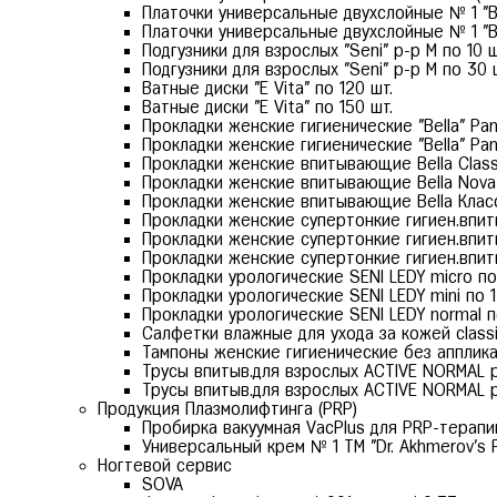
Платочки универсальные двухслойные № 1 "Bel
Платочки универсальные двухслойные № 1 "Bel
Подгузники для взрослых "Seni" р-р М по 10 
Подгузники для взрослых "Seni" р-р М по 30 
Ватные диски "E Vita" по 120 шт.
Ватные диски "E Vita" по 150 шт.
Прокладки женские гигиенические "Bella" Pan
Прокладки женские гигиенические "Bella" Pan
Прокладки женские впитывающие Bella Classic
Прокладки женские впитывающие Bella Nova M
Прокладки женские впитывающие Bella Класс
Прокладки женские супертонкие гигиен.впитыв
Прокладки женские супертонкие гигиен.впитыв
Прокладки женские супертонкие гигиен.впитыв
Прокладки урологические SENI LEDY micro по 
Прокладки урологические SENI LEDY mini по 1
Прокладки урологические SENI LEDY normal по
Салфетки влажные для ухода за кожей classic
Тампоны женские гигиенические без аппликато
Трусы впитыв.для взрослых ACTIVE NORMAL р-
Трусы впитыв.для взрослых ACTIVE NORMAL р-
Продукция Плазмолифтинга (PRP)
Пробирка вакуумная VacPlus для PRP-терапии
Универсальный крем № 1 ТМ "Dr. Akhmerov's P
Ногтевой сервис
SOVA