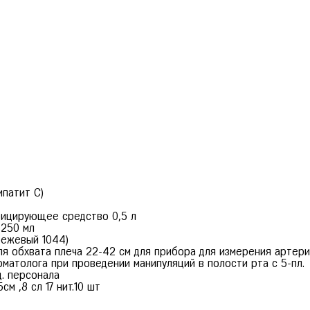
ипатит С)
фицирующее средство 0,5 л
 250 мл
бежевый 1044)
ля обхвата плеча 22-42 см для прибора для измерения артер
матолога при проведении манипуляций в полости рта с 5-пл.
д. персонала
м ,8 сл 17 нит.10 шт