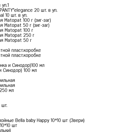
уп.1
PANTY"elegance 20 шт. в уп.
 10 шт. в уп.
 Matopat 100 г (зиг-заг)
я Matopat 50 г (зиг-заг)
ая Matopat 100 г
ая Matopat 250 г
ая Matopat 50 г
атной пласт.коробке
атной пласт.коробке
нка и Синодор)100 мл
и Синодор) 100 мл
рильная
рильная
 250 мл
 шт.
йные Bella baby Happy 10*10 шт (Звери)
10*10 шт
льки)