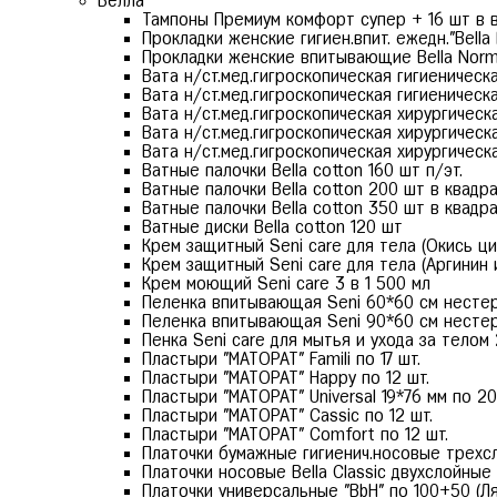
Белла
Тампоны Премиум комфорт супер + 16 шт в в 
Прокладки женские гигиен.впит. ежедн."Bella 
Прокладки женские впитывающие Bella Normal
Вата н/ст.мед.гигроскопическая гигиеническая
Вата н/ст.мед.гигроскопическая гигиеническа
Вата н/ст.мед.гигроскопическая хирургическ
Вата н/ст.мед.гигроскопическая хирургическ
Вата н/ст.мед.гигроскопическая хирургическ
Ватные палочки Bella cotton 160 шт п/эт.
Ватные палочки Bella cotton 200 шт в квадр
Ватные палочки Bella cotton 350 шт в квадр
Ватные диски Bella cotton 120 шт
Крем защитный Seni care для тела (Окись ци
Крем защитный Seni care для тела (Аргинин 
Крем моющий Seni care 3 в 1 500 мл
Пеленка впитывающая Seni 60*60 см несте
Пеленка впитывающая Seni 90*60 см несте
Пенка Seni care для мытья и ухода за телом
Пластыри "МАТОРАТ" Famili по 17 шт.
Пластыри "МАТОРАТ" Happy по 12 шт.
Пластыри "МАТОРАТ" Universal 19*76 мм по 20
Пластыри "МАТОРАТ" Сassic по 12 шт.
Пластыри "МАТОРАТ" Сomfort по 12 шт.
Платочки бумажные гигиенич.носовые трехсло
Платочки носовые Bella Classic двухслойные 
Платочки универсальные "BbH" по 100+50 (Ля