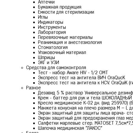
Аптечки
Бумажная продукция
Емкости для стерилизации
Иглы
Индикаторы
Инструменты
Лаборатория
Перевязочные материалы
Реанимация и анестезиология
Стоматология
Упаковочный материал
Шприцы
ЭКГ и УЗИ
Средства для самоконтроля
Тест - набор Aware HIV - 1/2 ОМТ
Экспресс тест на антитела ВИЧ OraQuсK
Экспресс тест на антитела к HCV. OraQuiK (г
Разное
Дезавид 5 % раствор Универсальное дезин
Крем - баттер для рук и тела ШОКОЛАДНЫЙ
Кресло медицинское К-02 дн. (вид 259970) (
Манжета конусная на плечо размера М – L д
Экран защитный для защиты лица врача- сто
Экран защитный для предохранения глаз ме
Салфетки марлевые стер. MATOSET 7,5см*7,5с
Шапочка медицинская "ЛАКОС"