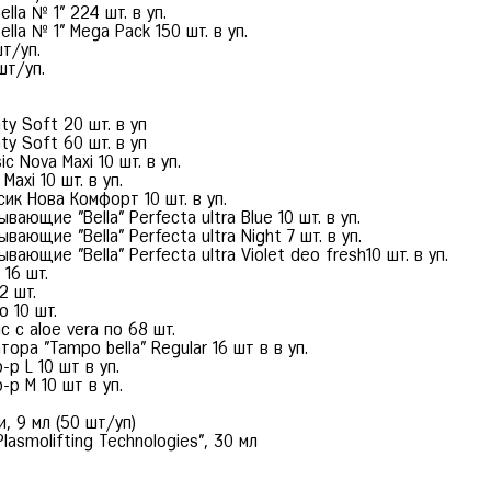
la № 1" 224 шт. в уп.
la № 1" Mega Pack 150 шт. в уп.
шт/уп.
шт/уп.
ty Soft 20 шт. в уп
ty Soft 60 шт. в уп
 Nova Maxi 10 шт. в уп.
axi 10 шт. в уп.
ик Нова Комфорт 10 шт. в уп.
ающие "Bella" Perfecta ultra Blue 10 шт. в уп.
ающие "Bella" Perfecta ultra Night 7 шт. в уп.
ающие "Bella" Perfecta ultra Violet deo fresh10 шт. в уп.
16 шт.
2 шт.
 10 шт.
 c aloe vera по 68 шт.
ра "Tampo bella" Regular 16 шт в в уп.
р L 10 шт в уп.
р М 10 шт в уп.
, 9 мл (50 шт/уп)
lasmolifting Technologies", 30 мл