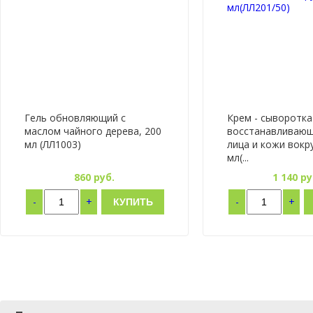
Гель обновляющий с
Крем - сыворотка
маслом чайного дерева, 200
восстанавливающ
мл (ЛЛ1003)
лица и кожи вокру
мл(...
860
руб.
1 140
ру
-
+
-
+
КУПИТЬ