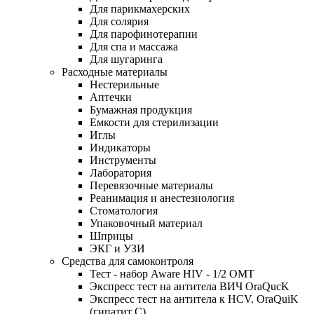
Для парикмахерских
Для солярия
Для парофинотерапии
Для спа и массажа
Для шугаринга
Расходные материалы
Нестерильные
Аптечки
Бумажная продукция
Емкости для стерилизации
Иглы
Индикаторы
Инструменты
Лаборатория
Перевязочные материалы
Реанимация и анестезиология
Стоматология
Упаковочный материал
Шприцы
ЭКГ и УЗИ
Средства для самоконтроля
Тест - набор Aware HIV - 1/2 ОМТ
Экспресс тест на антитела ВИЧ OraQuсK
Экспресс тест на антитела к HCV. OraQuiK
(гипатит С)