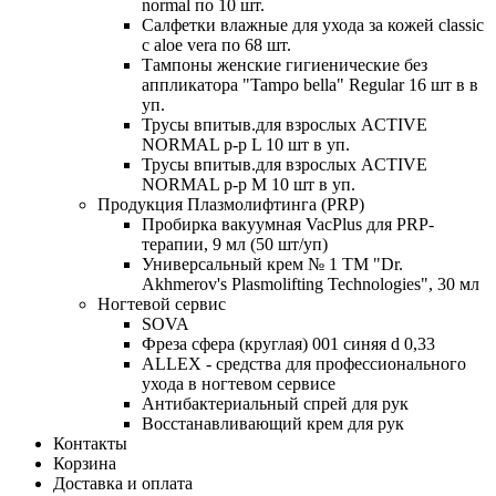
normal по 10 шт.
Салфетки влажные для ухода за кожей classic
c aloe vera по 68 шт.
Тампоны женские гигиенические без
аппликатора "Tampo bella" Regular 16 шт в в
уп.
Трусы впитыв.для взрослых ACTIVE
NORMAL р-р L 10 шт в уп.
Трусы впитыв.для взрослых ACTIVE
NORMAL р-р М 10 шт в уп.
Продукция Плазмолифтинга (PRP)
Пробирка вакуумная VacPlus для PRP-
терапии, 9 мл (50 шт/уп)
Универсальный крем № 1 ТМ "Dr.
Akhmerov's Plasmolifting Technologies", 30 мл
Ногтевой сервис
SOVA
Фреза сфера (круглая) 001 синяя d 0,33
ALLEX - средства для профессионального
ухода в ногтевом сервисе
Антибактериальный спрей для рук
Восстанавливающий крем для рук
Контакты
Корзина
Доставка и оплата