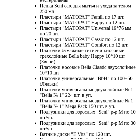
нестерильная
Пенка Seni care для мытья и ухода за телом
250 мл
Пластыри "МАТОРАТ" Famili по 17 шт.
Пластыри "МАТОРАТ" Happy по 12 шт.
Пластыри "МАТОРАТ" Universal 19*76 мм
по 20 шт.
Пластыри "МАТОРАТ" Сassic по 12 шт.
Пластыри "МАТОРАТ" Сomfort по 12 шт.
Платочки бумажные гигиенич.носовые
трехслойные Bella baby Happy 10*10 шт
(Звери)
Платочки носовые Bella Classic двухслойные
10*10 шт
Платочки универсальные "BbH" по 100+50
(Ляльки)
Платочки универсальные двухслойные № 1
"Bella № 1" 224 шт. в уп.
Платочки универсальные двухслойные № 1
"Bella № 1" Mega Pack 150 шт. в уп.
Подгузники для взрослых "Seni" р-р М по 10
шт/уп.
Подгузники для взрослых "Seni" р-р М по 30
шт/уп.
Ватные диски "E Vita" по 120 шт.