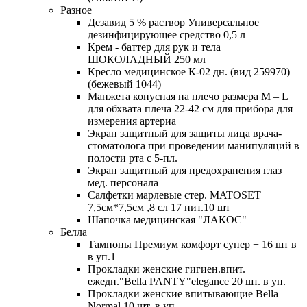
Разное
Дезавид 5 % раствор Универсальное
дезинфицирующее средство 0,5 л
Крем - баттер для рук и тела
ШОКОЛАДНЫЙ 250 мл
Кресло медицинское К-02 дн. (вид 259970)
(бежевый 1044)
Манжета конусная на плечо размера М – L
для обхвата плеча 22-42 см для прибора для
измерения артериа
Экран защитный для защиты лица врача-
стоматолога при проведении манипуляций в
полости рта с 5-пл.
Экран защитный для предохранения глаз
мед. персонала
Салфетки марлевые стер. MATOSET
7,5см*7,5см ,8 сл 17 нит.10 шт
Шапочка медицинская "ЛАКОС"
Белла
Тампоны Премиум комфорт супер + 16 шт в
в уп.1
Прокладки женские гигиен.впит.
ежедн."Bella PANTY"elegance 20 шт. в уп.
Прокладки женские впитывающие Bella
Normal 10 шт. в уп.