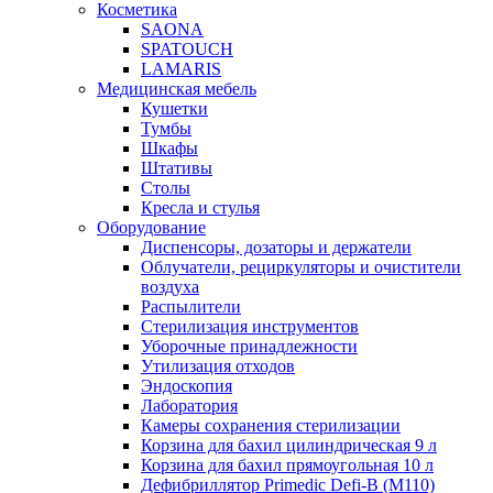
Косметика
SAONA
SPATOUCH
LAMARIS
Медицинская мебель
Кушетки
Тумбы
Шкафы
Штативы
Столы
Кресла и стулья
Оборудование
Диспенсоры, дозаторы и держатели
Облучатели, рециркуляторы и очистители
воздуха
Распылители
Стерилизация инструментов
Уборочные принадлежности
Утилизация отходов
Эндоскопия
Лаборатория
Камеры сохранения стерилизации
Корзина для бахил цилиндрическая 9 л
Корзина для бахил прямоугольная 10 л
Дефибриллятор Primedic Defi-B (M110)