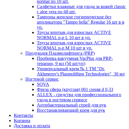
normal по 10 шт.
Салфетки влажные для ухода за кожей classic
c aloe vera по 68 шт.
Тампоны женские гигиенические без
аппликатора "Tampo bella" Regular 16 шт в в
уп.
Трусы впитыв.для взрослых ACTIVE
NORMAL р-р L 10 шт в уп.
Трусы впитыв.для взрослых ACTIVE
NORMAL р-р М 10 шт в уп.
Продукция Плазмолифтинга (PRP)
Пробирка вакуумная VacPlus для PRP-
терапии, 9 мл (50 шт/уп)
Универсальный крем № 1 ТМ "Dr.
Akhmerov's Plasmolifting Technologies", 30 мл
Ногтевой сервис
SOVA
Фреза сфера (круглая) 001 синяя d 0,33
ALLEX - средства для профессионального
ухода в ногтевом сервисе
Антибактериальный спрей для рук
Восстанавливающий крем для рук
Контакты
Корзина
Доставка и оплата