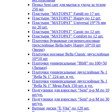
нестерильная
Пенка Seni care для мытья и ухода за телом
250 мл
Пластыри "МАТОРАТ" Famili по 17 шт.
Пластыри "МАТОРАТ" Happy по 12 шт.
Пластыри "МАТОРАТ" Universal 19*76 мм
по 20 шт.
Пластыри "МАТОРАТ" Сassic по 12 шт.
Пластыри "МАТОРАТ" Сomfort по 12 шт.
Платочки бумажные гигиенич.носовые
трехслойные Bella baby Happy 10*10 шт
(Звери)
Платочки носовые Bella Classic двухслойные
10*10 шт
Платочки универсальные "BbH" по 100+50
(Ляльки)
Платочки универсальные двухслойные № 1
"Bella № 1" 224 шт. в уп.
Платочки универсальные двухслойные № 1
"Bella № 1" Mega Pack 150 шт. в уп.
Подгузники для взрослых "Seni" р-р М по 10
шт/уп.
Подгузники для взрослых "Seni" р-р М по 30
шт/уп.
Ватные диски "E Vita" по 120 шт.