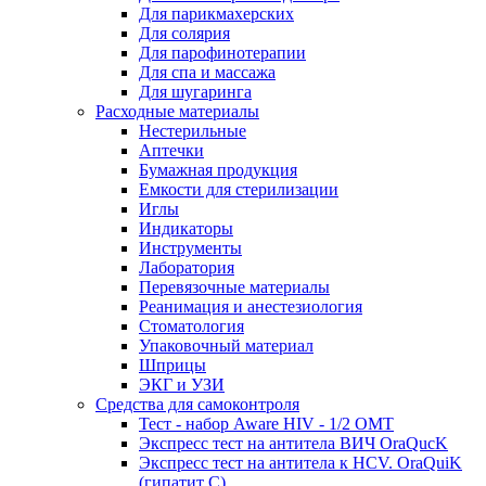
Для парикмахерских
Для солярия
Для парофинотерапии
Для спа и массажа
Для шугаринга
Расходные материалы
Нестерильные
Аптечки
Бумажная продукция
Емкости для стерилизации
Иглы
Индикаторы
Инструменты
Лаборатория
Перевязочные материалы
Реанимация и анестезиология
Стоматология
Упаковочный материал
Шприцы
ЭКГ и УЗИ
Средства для самоконтроля
Тест - набор Aware HIV - 1/2 ОМТ
Экспресс тест на антитела ВИЧ OraQuсK
Экспресс тест на антитела к HCV. OraQuiK
(гипатит С)