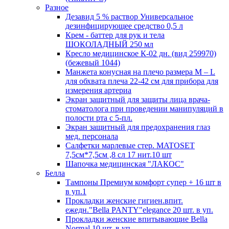
Разное
Дезавид 5 % раствор Универсальное
дезинфицирующее средство 0,5 л
Крем - баттер для рук и тела
ШОКОЛАДНЫЙ 250 мл
Кресло медицинское К-02 дн. (вид 259970)
(бежевый 1044)
Манжета конусная на плечо размера М – L
для обхвата плеча 22-42 см для прибора для
измерения артериа
Экран защитный для защиты лица врача-
стоматолога при проведении манипуляций в
полости рта с 5-пл.
Экран защитный для предохранения глаз
мед. персонала
Салфетки марлевые стер. MATOSET
7,5см*7,5см ,8 сл 17 нит.10 шт
Шапочка медицинская "ЛАКОС"
Белла
Тампоны Премиум комфорт супер + 16 шт в
в уп.1
Прокладки женские гигиен.впит.
ежедн."Bella PANTY"elegance 20 шт. в уп.
Прокладки женские впитывающие Bella
Normal 10 шт. в уп.