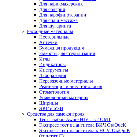
Для парикмахерских
Для солярия
Для парофинотерапии
Для спа и массажа
Для шугаринга
Расходные материалы
Нестерильные
Аптечки
Бумажная продукция
Емкости для стерилизации
Иглы
Индикаторы
Инструменты
Лаборатория
Перевязочные материалы
Реанимация и анестезиология
Стоматология
Упаковочный материал
Шприцы
ЭКГ и УЗИ
Средства для самоконтроля
Тест - набор Aware HIV - 1/2 ОМТ
Экспресс тест на антитела ВИЧ OraQuсK
Экспресс тест на антитела к HCV. OraQuiK
(гипатит С)