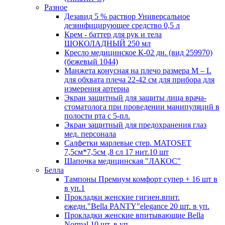
Разное
Дезавид 5 % раствор Универсальное
дезинфицирующее средство 0,5 л
Крем - баттер для рук и тела
ШОКОЛАДНЫЙ 250 мл
Кресло медицинское К-02 дн. (вид 259970)
(бежевый 1044)
Манжета конусная на плечо размера М – L
для обхвата плеча 22-42 см для прибора для
измерения артериа
Экран защитный для защиты лица врача-
стоматолога при проведении манипуляций в
полости рта с 5-пл.
Экран защитный для предохранения глаз
мед. персонала
Салфетки марлевые стер. MATOSET
7,5см*7,5см ,8 сл 17 нит.10 шт
Шапочка медицинская "ЛАКОС"
Белла
Тампоны Премиум комфорт супер + 16 шт в
в уп.1
Прокладки женские гигиен.впит.
ежедн."Bella PANTY"elegance 20 шт. в уп.
Прокладки женские впитывающие Bella
Normal 10 шт. в уп.