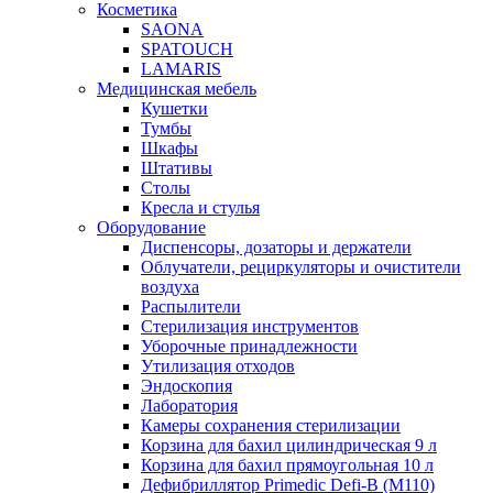
Косметика
SAONA
SPATOUCH
LAMARIS
Медицинская мебель
Кушетки
Тумбы
Шкафы
Штативы
Столы
Кресла и стулья
Оборудование
Диспенсоры, дозаторы и держатели
Облучатели, рециркуляторы и очистители
воздуха
Распылители
Стерилизация инструментов
Уборочные принадлежности
Утилизация отходов
Эндоскопия
Лаборатория
Камеры сохранения стерилизации
Корзина для бахил цилиндрическая 9 л
Корзина для бахил прямоугольная 10 л
Дефибриллятор Primedic Defi-B (M110)