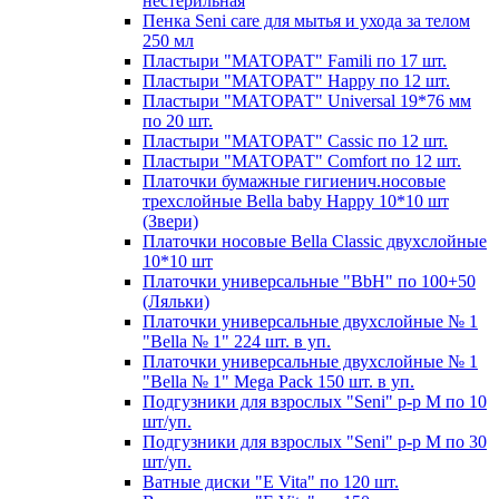
нестерильная
Пенка Seni care для мытья и ухода за телом
250 мл
Пластыри "МАТОРАТ" Famili по 17 шт.
Пластыри "МАТОРАТ" Happy по 12 шт.
Пластыри "МАТОРАТ" Universal 19*76 мм
по 20 шт.
Пластыри "МАТОРАТ" Сassic по 12 шт.
Пластыри "МАТОРАТ" Сomfort по 12 шт.
Платочки бумажные гигиенич.носовые
трехслойные Bella baby Happy 10*10 шт
(Звери)
Платочки носовые Bella Classic двухслойные
10*10 шт
Платочки универсальные "BbH" по 100+50
(Ляльки)
Платочки универсальные двухслойные № 1
"Bella № 1" 224 шт. в уп.
Платочки универсальные двухслойные № 1
"Bella № 1" Mega Pack 150 шт. в уп.
Подгузники для взрослых "Seni" р-р М по 10
шт/уп.
Подгузники для взрослых "Seni" р-р М по 30
шт/уп.
Ватные диски "E Vita" по 120 шт.