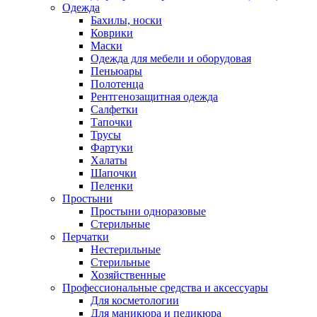
Одежда
Бахилы, носки
Коврики
Маски
Одежда для мебели и оборудовая
Пеньюары
Полотенца
Рентгенозащитная одежда
Салфетки
Тапочки
Трусы
Фартуки
Халаты
Шапочки
Пеленки
Простыни
Простыни одноразовые
Стерильные
Перчатки
Нестерильные
Стерильные
Хозяйственные
Профессиональные средства и аксессуары
Для косметологии
Для маникюра и педикюра