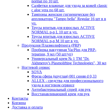
normal по 10 шт.
Салфетки влажные для ухода за кожей classic
c aloe vera по 68 шт.
Тампоны женские гигиенические без
аппликатора "Tampo bella" Regular 16 шт в в
уп.
Трусы впитыв.для взрослых ACTIVE
NORMAL р-р L 10 шт в уп.
Трусы впитыв.для взрослых ACTIVE
NORMAL р-р М 10 шт в уп.
Продукция Плазмолифтинга (PRP)
Пробирка вакуумная VacPlus для PRP-
терапии, 9 мл (50 шт/уп)
Универсальный крем № 1 ТМ "Dr.
Akhmerov's Plasmolifting Technologies", 30 мл
Ногтевой сервис
SOVA
Фреза сфера (круглая) 001 синяя d 0,33
ALLEX - средства для профессионального
ухода в ногтевом сервисе
Антибактериальный спрей для рук
Восстанавливающий крем для рук
Контакты
Корзина
Доставка и оплата