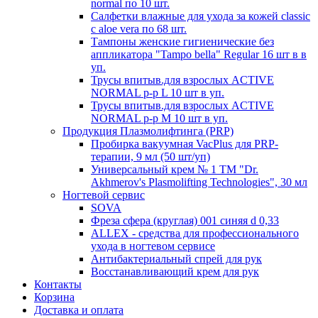
normal по 10 шт.
Салфетки влажные для ухода за кожей classic
c aloe vera по 68 шт.
Тампоны женские гигиенические без
аппликатора "Tampo bella" Regular 16 шт в в
уп.
Трусы впитыв.для взрослых ACTIVE
NORMAL р-р L 10 шт в уп.
Трусы впитыв.для взрослых ACTIVE
NORMAL р-р М 10 шт в уп.
Продукция Плазмолифтинга (PRP)
Пробирка вакуумная VacPlus для PRP-
терапии, 9 мл (50 шт/уп)
Универсальный крем № 1 ТМ "Dr.
Akhmerov's Plasmolifting Technologies", 30 мл
Ногтевой сервис
SOVA
Фреза сфера (круглая) 001 синяя d 0,33
ALLEX - средства для профессионального
ухода в ногтевом сервисе
Антибактериальный спрей для рук
Восстанавливающий крем для рук
Контакты
Корзина
Доставка и оплата