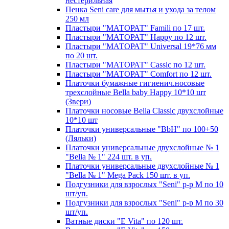
нестерильная
Пенка Seni care для мытья и ухода за телом
250 мл
Пластыри "МАТОРАТ" Famili по 17 шт.
Пластыри "МАТОРАТ" Happy по 12 шт.
Пластыри "МАТОРАТ" Universal 19*76 мм
по 20 шт.
Пластыри "МАТОРАТ" Сassic по 12 шт.
Пластыри "МАТОРАТ" Сomfort по 12 шт.
Платочки бумажные гигиенич.носовые
трехслойные Bella baby Happy 10*10 шт
(Звери)
Платочки носовые Bella Classic двухслойные
10*10 шт
Платочки универсальные "BbH" по 100+50
(Ляльки)
Платочки универсальные двухслойные № 1
"Bella № 1" 224 шт. в уп.
Платочки универсальные двухслойные № 1
"Bella № 1" Mega Pack 150 шт. в уп.
Подгузники для взрослых "Seni" р-р М по 10
шт/уп.
Подгузники для взрослых "Seni" р-р М по 30
шт/уп.
Ватные диски "E Vita" по 120 шт.