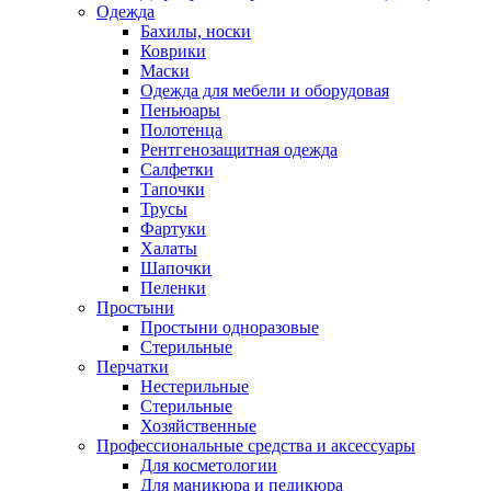
Одежда
Бахилы, носки
Коврики
Маски
Одежда для мебели и оборудовая
Пеньюары
Полотенца
Рентгенозащитная одежда
Салфетки
Тапочки
Трусы
Фартуки
Халаты
Шапочки
Пеленки
Простыни
Простыни одноразовые
Стерильные
Перчатки
Нестерильные
Стерильные
Хозяйственные
Профессиональные средства и аксессуары
Для косметологии
Для маникюра и педикюра