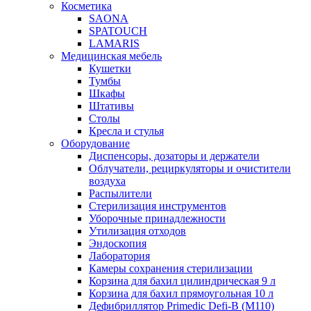
Косметика
SAONA
SPATOUCH
LAMARIS
Медицинская мебель
Кушетки
Тумбы
Шкафы
Штативы
Столы
Кресла и стулья
Оборудование
Диспенсоры, дозаторы и держатели
Облучатели, рециркуляторы и очистители
воздуха
Распылители
Стерилизация инструментов
Уборочные принадлежности
Утилизация отходов
Эндоскопия
Лаборатория
Камеры сохранения стерилизации
Корзина для бахил цилиндрическая 9 л
Корзина для бахил прямоугольная 10 л
Дефибриллятор Primedic Defi-B (M110)