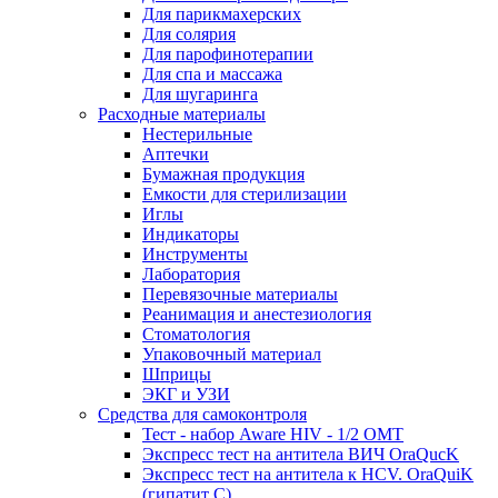
Для парикмахерских
Для солярия
Для парофинотерапии
Для спа и массажа
Для шугаринга
Расходные материалы
Нестерильные
Аптечки
Бумажная продукция
Емкости для стерилизации
Иглы
Индикаторы
Инструменты
Лаборатория
Перевязочные материалы
Реанимация и анестезиология
Стоматология
Упаковочный материал
Шприцы
ЭКГ и УЗИ
Средства для самоконтроля
Тест - набор Aware HIV - 1/2 ОМТ
Экспресс тест на антитела ВИЧ OraQuсK
Экспресс тест на антитела к HCV. OraQuiK
(гипатит С)