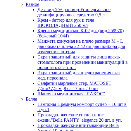
Разное
Дезавид 5 % раствор Универсальное
дезинфицирующее средство 0,5 л
Крем - баттер для рук и тела
ШОКОЛАДНЫЙ 250 мл
Кресло медицинское К-02 дн. (вид 259970)
(бежевый 1044)
Манжета конусная на плечо размера М – L
для обхвата плеча 22-42 см для прибора для
измерения артериа
Экран защитный для защиты лица врача-
стоматолога при проведении манипуляций в
полости рта с 5-пл.
Экран защитный для предохранения глаз
мед. персонала
Салфетки марлевые стер. MATOSET
7,5см*7,5см ,8 сл 17 нит.10 шт
Шапочка медицинская "ЛАКОС"
Белла
Тампоны Премиум комфорт супер + 16 шт в
в уп.1
Прокладки женские гигиен.впит.
ежедн."Bella PANTY"elegance 20 шт. в уп.
Прокладки женские впитывающие Bella
Normal 10 шт. в уп.