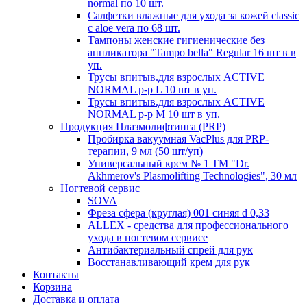
normal по 10 шт.
Салфетки влажные для ухода за кожей classic
c aloe vera по 68 шт.
Тампоны женские гигиенические без
аппликатора "Tampo bella" Regular 16 шт в в
уп.
Трусы впитыв.для взрослых ACTIVE
NORMAL р-р L 10 шт в уп.
Трусы впитыв.для взрослых ACTIVE
NORMAL р-р М 10 шт в уп.
Продукция Плазмолифтинга (PRP)
Пробирка вакуумная VacPlus для PRP-
терапии, 9 мл (50 шт/уп)
Универсальный крем № 1 ТМ "Dr.
Akhmerov's Plasmolifting Technologies", 30 мл
Ногтевой сервис
SOVA
Фреза сфера (круглая) 001 синяя d 0,33
ALLEX - средства для профессионального
ухода в ногтевом сервисе
Антибактериальный спрей для рук
Восстанавливающий крем для рук
Контакты
Корзина
Доставка и оплата