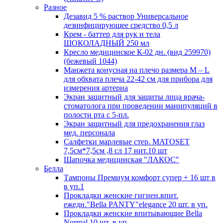
Разное
Дезавид 5 % раствор Универсальное
дезинфицирующее средство 0,5 л
Крем - баттер для рук и тела
ШОКОЛАДНЫЙ 250 мл
Кресло медицинское К-02 дн. (вид 259970)
(бежевый 1044)
Манжета конусная на плечо размера М – L
для обхвата плеча 22-42 см для прибора для
измерения артериа
Экран защитный для защиты лица врача-
стоматолога при проведении манипуляций в
полости рта с 5-пл.
Экран защитный для предохранения глаз
мед. персонала
Салфетки марлевые стер. MATOSET
7,5см*7,5см ,8 сл 17 нит.10 шт
Шапочка медицинская "ЛАКОС"
Белла
Тампоны Премиум комфорт супер + 16 шт в
в уп.1
Прокладки женские гигиен.впит.
ежедн."Bella PANTY"elegance 20 шт. в уп.
Прокладки женские впитывающие Bella
Normal 10 шт. в уп.