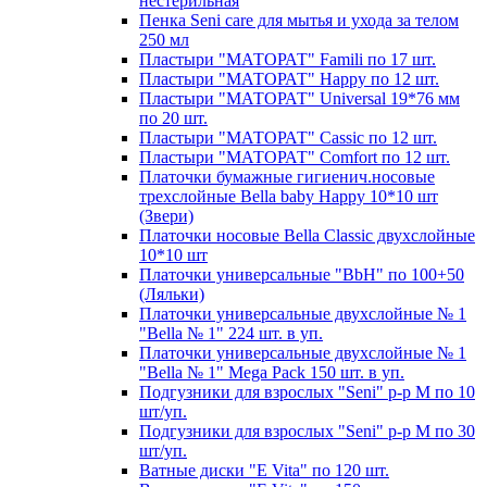
нестерильная
Пенка Seni care для мытья и ухода за телом
250 мл
Пластыри "МАТОРАТ" Famili по 17 шт.
Пластыри "МАТОРАТ" Happy по 12 шт.
Пластыри "МАТОРАТ" Universal 19*76 мм
по 20 шт.
Пластыри "МАТОРАТ" Сassic по 12 шт.
Пластыри "МАТОРАТ" Сomfort по 12 шт.
Платочки бумажные гигиенич.носовые
трехслойные Bella baby Happy 10*10 шт
(Звери)
Платочки носовые Bella Classic двухслойные
10*10 шт
Платочки универсальные "BbH" по 100+50
(Ляльки)
Платочки универсальные двухслойные № 1
"Bella № 1" 224 шт. в уп.
Платочки универсальные двухслойные № 1
"Bella № 1" Mega Pack 150 шт. в уп.
Подгузники для взрослых "Seni" р-р М по 10
шт/уп.
Подгузники для взрослых "Seni" р-р М по 30
шт/уп.
Ватные диски "E Vita" по 120 шт.