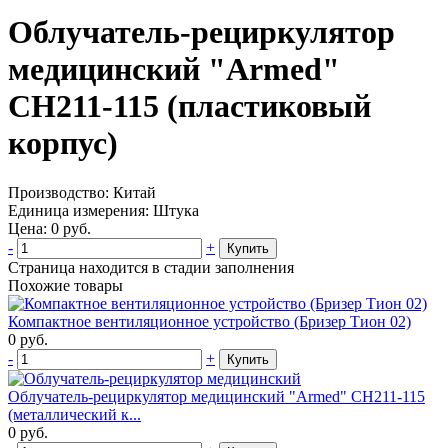
Облучатель-рециркулятор
медицинский "Armed"
СН211-115 (пластиковый
корпус)
Производство:
Китай
Единица измерения:
Штука
Цена:
0
руб.
-
+
Купить
Страница находится в стадии заполнения
Похожие товары
Компактное вентиляционное устройство (Бризер Тион 02)
0
руб.
-
+
Купить
Облучатель-рециркулятор медицинский "Armed" СН211-115
(металлический к...
0
руб.