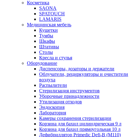
Косметика
SAONA
SPATOUCH
LAMARIS
Медицинская мебель
Кушетки
Тумбы
Шкафы
Штативы
Столы
Кресла и стулья
Оборудование
Диспенсоры, дозаторы и держатели
Облучатели, рециркуляторы и очистители
воздуха
Распылители
Стерилизация инструментов
Уборочные принадлежности
Утилизация отходов
Эндоскопия
Лаборатория
Камеры сохранения стерилизации
Корзина для бахил цилиндрическая 9 л
Корзина для бахил прямоугольная 10 л
Дефибриллятор Primedic Defi-B (M110)