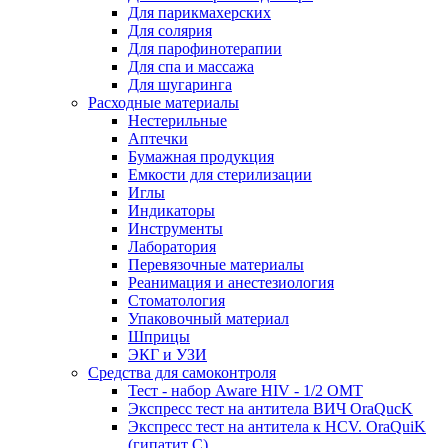
Для парикмахерских
Для солярия
Для парофинотерапии
Для спа и массажа
Для шугаринга
Расходные материалы
Нестерильные
Аптечки
Бумажная продукция
Емкости для стерилизации
Иглы
Индикаторы
Инструменты
Лаборатория
Перевязочные материалы
Реанимация и анестезиология
Стоматология
Упаковочный материал
Шприцы
ЭКГ и УЗИ
Средства для самоконтроля
Тест - набор Aware HIV - 1/2 ОМТ
Экспресс тест на антитела ВИЧ OraQuсK
Экспресс тест на антитела к HCV. OraQuiK
(гипатит С)