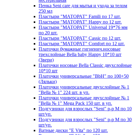
нестерильная
Пенка Seni care для мытья и ухода за телом
250 мл
Пластыри "МАТОРАТ" Famili по 17 шт.
Пластыри "МАТОРАТ" Happy по 12 шт.
Пластыри "МАТОРАТ" Universal 19*76 мм
по 20 шт.
Пластыри "МАТОРАТ" Сassic по 12 шт.
Пластыри "МАТОРАТ" Сomfort по 12 шт.
Платочки бумажные гигиенич.носовые
трехслойные Bella baby Happy 10*10 шт
(Звери)
Платочки носовые Bella Classic двухслойные
10*10 шт
Платочки универсальные "BbH" по 100+50
(Ляльки)
Платочки универсальные двухслойные № 1
"Bella № 1" 224 шт. в уп.
Платочки универсальные двухслойные № 1
"Bella № 1" Mega Pack 150 шт. в уп.
Подгузники для взрослых "Seni" р-р М по 10
шт/уп.
Подгузники для взрослых "Seni" р-р М по 30
шт/уп.
Ватные диски "E Vita" по 120 шт.