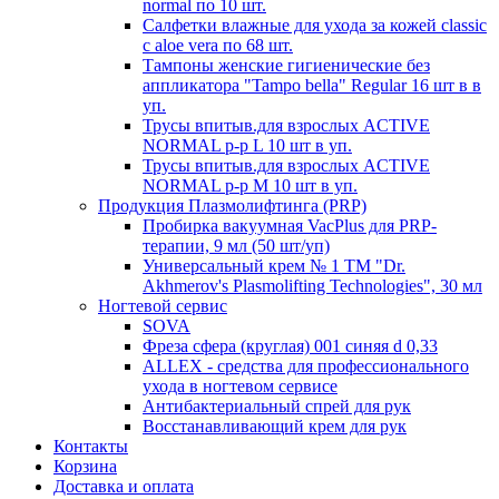
normal по 10 шт.
Салфетки влажные для ухода за кожей classic
c aloe vera по 68 шт.
Тампоны женские гигиенические без
аппликатора "Tampo bella" Regular 16 шт в в
уп.
Трусы впитыв.для взрослых ACTIVE
NORMAL р-р L 10 шт в уп.
Трусы впитыв.для взрослых ACTIVE
NORMAL р-р М 10 шт в уп.
Продукция Плазмолифтинга (PRP)
Пробирка вакуумная VacPlus для PRP-
терапии, 9 мл (50 шт/уп)
Универсальный крем № 1 ТМ "Dr.
Akhmerov's Plasmolifting Technologies", 30 мл
Ногтевой сервис
SOVA
Фреза сфера (круглая) 001 синяя d 0,33
ALLEX - средства для профессионального
ухода в ногтевом сервисе
Антибактериальный спрей для рук
Восстанавливающий крем для рук
Контакты
Корзина
Доставка и оплата