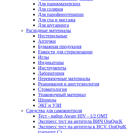
Для парикмахерских
Для солярия
Для парофинотерапии
Для спа и массажа
Для шугаринга
Расходные материалы
Нестерильные
Аптечки
Бумажная продукция
Емкости для стерилизации
Иглы
Индикаторы
Инструменты
Лаборатория
Перевязочные материалы
Реанимация и анестезиология
Стоматология
Упаковочный материал
Шприцы
ЭКГ и УЗИ
Средства для самоконтроля
Тест - набор Aware HIV - 1/2 ОМТ
Экспресс тест на антитела ВИЧ OraQuсK
Экспресс тест на антитела к HCV. OraQuiK
(гипатит С)