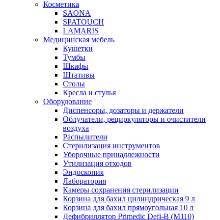
Косметика
SAONA
SPATOUCH
LAMARIS
Медицинская мебель
Кушетки
Тумбы
Шкафы
Штативы
Столы
Кресла и стулья
Оборудование
Диспенсоры, дозаторы и держатели
Облучатели, рециркуляторы и очистители
воздуха
Распылители
Стерилизация инструментов
Уборочные принадлежности
Утилизация отходов
Эндоскопия
Лаборатория
Камеры сохранения стерилизации
Корзина для бахил цилиндрическая 9 л
Корзина для бахил прямоугольная 10 л
Дефибриллятор Primedic Defi-B (M110)