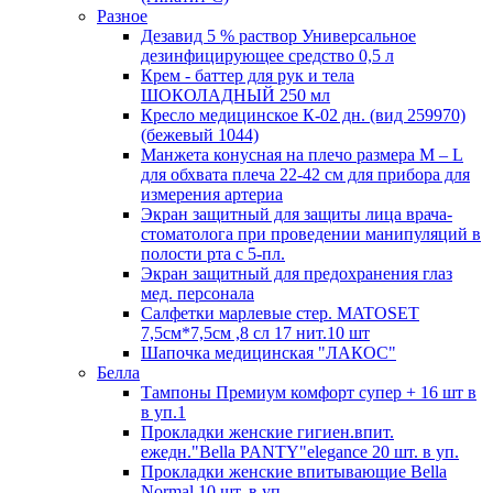
Разное
Дезавид 5 % раствор Универсальное
дезинфицирующее средство 0,5 л
Крем - баттер для рук и тела
ШОКОЛАДНЫЙ 250 мл
Кресло медицинское К-02 дн. (вид 259970)
(бежевый 1044)
Манжета конусная на плечо размера М – L
для обхвата плеча 22-42 см для прибора для
измерения артериа
Экран защитный для защиты лица врача-
стоматолога при проведении манипуляций в
полости рта с 5-пл.
Экран защитный для предохранения глаз
мед. персонала
Салфетки марлевые стер. MATOSET
7,5см*7,5см ,8 сл 17 нит.10 шт
Шапочка медицинская "ЛАКОС"
Белла
Тампоны Премиум комфорт супер + 16 шт в
в уп.1
Прокладки женские гигиен.впит.
ежедн."Bella PANTY"elegance 20 шт. в уп.
Прокладки женские впитывающие Bella
Normal 10 шт. в уп.