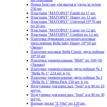
нестерильная
Пенка Seni care для мытья и ухода за телом
250 мл
Пластыри "МАТОРАТ" Famili по 17 шт.
Пластыри "МАТОРАТ" Happy по 12 шт.
Пластыри "МАТОРАТ" Universal 19*76 мм
по 20 шт.
Пластыри "МАТОРАТ" Сassic по 12 шт.
Пластыри "МАТОРАТ" Сomfort по 12 шт.
Платочки бумажные гигиенич.носовые
трехслойные Bella baby Happy 10*10 шт
(Звери)
Платочки носовые Bella Classic двухслойные
10*10 шт
Платочки универсальные "BbH" по 100+50
(Ляльки)
Платочки универсальные двухслойные № 1
"Bella № 1" 224 шт. в уп.
Платочки универсальные двухслойные № 1
"Bella № 1" Mega Pack 150 шт. в уп.
Подгузники для взрослых "Seni" р-р М по 10
шт/уп.
Подгузники для взрослых "Seni" р-р М по 30
шт/уп.
Ватные диски "E Vita" по 120 шт.