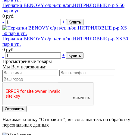
Перчатки BENOVY о/р н/ст. н/оп.НИТРИЛОВЫЕ р-р S 50
пар в уп.
0
руб.
-
+
Купить
Перчатки BENOVY о/р н/ст. н/оп.НИТРИЛОВЫЕ р-р XS 50
пар в уп.
0
руб.
-
+
Купить
Просмотренные товары
Мы Вам перезвоним:
Нажимая кнопку "Отправить", вы соглашаетесь на обработку
персональных данных