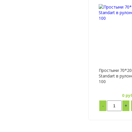
Простыни 70*20
Standart в руло
100
0
руб
-
+