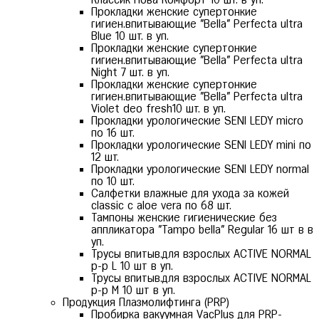
Прокладки женские супертонкие
гигиен.впитывающие "Bella" Perfecta ultra
Blue 10 шт. в уп.
Прокладки женские супертонкие
гигиен.впитывающие "Bella" Perfecta ultra
Night 7 шт. в уп.
Прокладки женские супертонкие
гигиен.впитывающие "Bella" Perfecta ultra
Violet deo fresh10 шт. в уп.
Прокладки урологические SENI LEDY micro
по 16 шт.
Прокладки урологические SENI LEDY mini по
12 шт.
Прокладки урологические SENI LEDY normal
по 10 шт.
Салфетки влажные для ухода за кожей
classic c aloe vera по 68 шт.
Тампоны женские гигиенические без
аппликатора "Tampo bella" Regular 16 шт в в
уп.
Трусы впитыв.для взрослых ACTIVE NORMAL
р-р L 10 шт в уп.
Трусы впитыв.для взрослых ACTIVE NORMAL
р-р М 10 шт в уп.
Продукция Плазмолифтинга (PRP)
Пробирка вакуумная VacPlus для PRP-