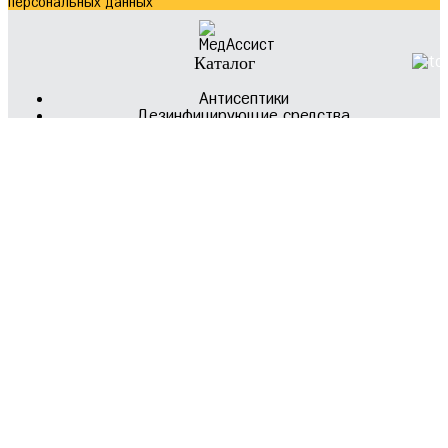
персональных данных
Каталог
Антисептики
Дезинфицирующие средства
Измерительные приборы
Косметика
Медицинская мебель
Оборудование
Одежда
Простыни
Перчатки
Профессиональные средства и аксессуары
Расходные материалы
Средства для самоконтроля
Разное
Белла
Продукция Плазмолифтинга (PRP)
Ногтевой сервис
Контакты
+7 (351) 211–11–70