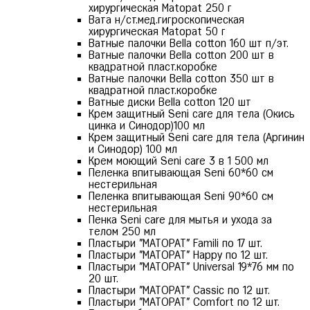
хирургическая Matopat 250 г
Вата н/ст.мед.гигроскопическая
хирургическая Matopat 50 г
Ватные палочки Bella cotton 160 шт п/эт.
Ватные палочки Bella cotton 200 шт в
квадратной пласт.коробке
Ватные палочки Bella cotton 350 шт в
квадратной пласт.коробке
Ватные диски Bella cotton 120 шт
Крем защитный Seni care для тела (Окись
цинка и Синодор)100 мл
Крем защитный Seni care для тела (Аргинин
и Синодор) 100 мл
Крем моющий Seni care 3 в 1 500 мл
Пеленка впитывающая Seni 60*60 см
нестерильная
Пеленка впитывающая Seni 90*60 см
нестерильная
Пенка Seni care для мытья и ухода за
телом 250 мл
Пластыри "МАТОРАТ" Famili по 17 шт.
Пластыри "МАТОРАТ" Happy по 12 шт.
Пластыри "МАТОРАТ" Universal 19*76 мм по
20 шт.
Пластыри "МАТОРАТ" Сassic по 12 шт.
Пластыри "МАТОРАТ" Сomfort по 12 шт.