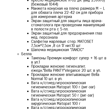
Кресло медицинское К-02 дн. (вид 259970)
(бежевый 1044)
Манжета конусная на плечо размера М – L
для обхвата плеча 22-42 см для прибора
для измерения артериа
Экран защитный для защиты лица врача-
стоматолога при проведении манипуляций
в полости рта с 5-пл.
Экран защитный для предохранения глаз
мед. персонала
Салфетки марлевые стер. MATOSET
7,5см*7,5см ,8 сл 17 нит.10 шт
Шапочка медицинская "ЛАКОС"
Белла
Тампоны Премиум комфорт супер + 16 шт в
в уп.1
Прокладки женские гигиен.впит.
ежедн."Bella PANTY"elegance 20 шт. в уп.
Прокладки женские впитывающие Bella
Normal 10 шт. в уп.
Вата н/ст.мед.гигроскопическая
гигиеническая Matopat 100 г (зиг-заг)
Вата н/ст.мед.гигроскопическая
гигиеническая Matopat 50 г (зиг-заг)
Вата н/ст.мед.гигроскопическая
хирургическая Matopat 100 г
Вата н/ст.мед.гигроскопическая