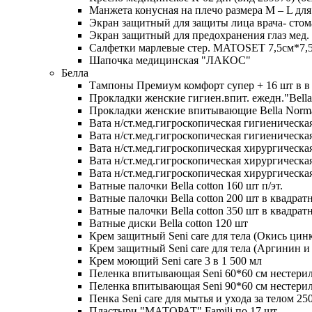
Манжета конусная на плечо размера М – L для
Экран защитный для защиты лица врача- стом
Экран защитный для предохранения глаз мед.
Салфетки марлевые стер. MATOSET 7,5см*7,5с
Шапочка медицинская "ЛАКОС"
Белла
Тампоны Премиум комфорт супер + 16 шт в в 
Прокладки женские гигиен.впит. ежедн."Bella
Прокладки женские впитывающие Bella Normal
Вата н/ст.мед.гигроскопическая гигиеническая 
Вата н/ст.мед.гигроскопическая гигиеническая 
Вата н/ст.мед.гигроскопическая хирургическая
Вата н/ст.мед.гигроскопическая хирургическая
Вата н/ст.мед.гигроскопическая хирургическая
Ватные палочки Bella cotton 160 шт п/эт.
Ватные палочки Bella cotton 200 шт в квадрат
Ватные палочки Bella cotton 350 шт в квадрат
Ватные диски Bella cotton 120 шт
Крем защитный Seni care для тела (Окись цин
Крем защитный Seni care для тела (Аргинин и
Крем моющий Seni care 3 в 1 500 мл
Пеленка впитывающая Seni 60*60 см нестери
Пеленка впитывающая Seni 90*60 см нестери
Пенка Seni care для мытья и ухода за телом 25
Пластыри "МАТОРАТ" Famili по 17 шт.