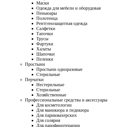
Маски
Одежда для мебели и оборудовая
Пеньюары
Полотенца
Рентгенозащитная одежда
Салфетки
Тапочки
Трусы
Фартуки
Халаты
Шапочки
Пеленки
Простыни
Простыни одноразовые
Стерильные
Перчатки
Нестерильные
Стерильные
Хозяйственные
Профессиональные средства и аксессуары
Для косметологии
Для маникюра и педикюра
Для парикмахерских
Для солярия
Для парофинотерапии