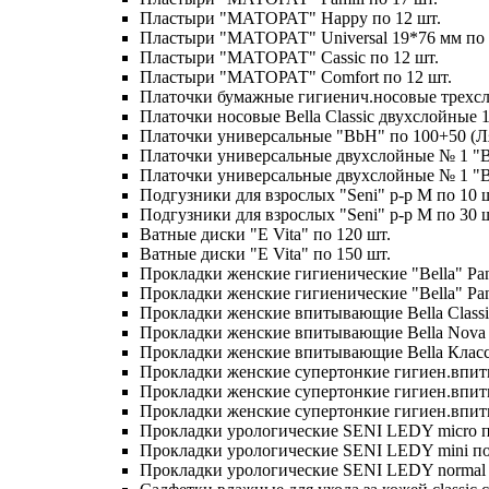
Пластыри "МАТОРАТ" Happy по 12 шт.
Пластыри "МАТОРАТ" Universal 19*76 мм по 
Пластыри "МАТОРАТ" Сassic по 12 шт.
Пластыри "МАТОРАТ" Сomfort по 12 шт.
Платочки бумажные гигиенич.носовые трехсло
Платочки носовые Bella Classic двухслойные 
Платочки универсальные "BbH" по 100+50 (Л
Платочки универсальные двухслойные № 1 "Bel
Платочки универсальные двухслойные № 1 "Bel
Подгузники для взрослых "Seni" р-р М по 10 
Подгузники для взрослых "Seni" р-р М по 30 
Ватные диски "E Vita" по 120 шт.
Ватные диски "E Vita" по 150 шт.
Прокладки женские гигиенические "Bella" Pant
Прокладки женские гигиенические "Bella" Pant
Прокладки женские впитывающие Bella Classic
Прокладки женские впитывающие Bella Nova M
Прокладки женские впитывающие Bella Класс
Прокладки женские супертонкие гигиен.впитыва
Прокладки женские супертонкие гигиен.впитыва
Прокладки женские супертонкие гигиен.впитываю
Прокладки урологические SENI LEDY micro п
Прокладки урологические SENI LEDY mini по
Прокладки урологические SENI LEDY normal 