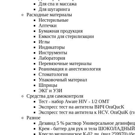
Для спа и массажа
Для шугаринга
Расходные материалы
Нестерильные
Аптечки
Бумажная продукция
Емкости для стерилизации
Иглы
Индикаторы
Инструменты
Лаборатория
Перевязочные материалы
Реанимация и анестезиология
Стоматология
Упаковочный материал
Шприцы
ЭКГ и УЗИ
Средства для самоконтроля
Тест - набор Aware HIV - 1/2 ОМТ
Экспресс тест на антитела ВИЧ OraQuсK
Экспресс тест на антитела к HCV. OraQuiK (г
Разное
Дезавид 5 % раствор Универсальное дезинфиц
Крем - баттер для рук и тела ШОКОЛАДНЫЙ
Кресло медицинское К-02 дн. (вид 259970) (б