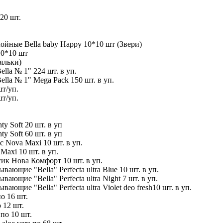
20 шт.
йные Bella baby Happy 10*10 шт (Звери)
10*10 шт
яльки)
la № 1" 224 шт. в уп.
la № 1" Mega Pack 150 шт. в уп.
шт/уп.
шт/уп.
y Soft 20 шт. в уп
y Soft 60 шт. в уп
 Nova Maxi 10 шт. в уп.
axi 10 шт. в уп.
ик Нова Комфорт 10 шт. в уп.
ющие "Bella" Perfecta ultra Blue 10 шт. в уп.
ющие "Bella" Perfecta ultra Night 7 шт. в уп.
щие "Bella" Perfecta ultra Violet deo fresh10 шт. в уп.
о 16 шт.
 12 шт.
по 10 шт.