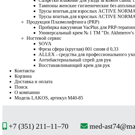
Салфетки влажные для ухода за кожей classic c 
Тампоны женские гигиенические без аппликато
Трусы впитыв.для взрослых ACTIVE NORMAL 
Трусы впитыв.для взрослых ACTIVE NORMAL 
Продукция Плазмолифтинга (PRP)
Пробирка вакуумная VacPlus для PRP-терапии,
Универсальный крем № 1 ТМ "Dr. Akhmerov's Pl
Ногтевой сервис
SOVA
Фреза сфера (круглая) 001 синяя d 0,33
ALLEX - средства для профессионального ухо
Антибактериальный спрей для рук
Восстанавливающий крем для рук
Контакты
Корзина
Доставка и оплата
Поиск
О компании
Модель LAKOS, артикул М40-85
+7 (351) 211–11–70
med-ast74@mai