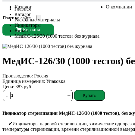
Каталог
О компании
Главная
Каталог
Расходные материалы
Индикаторы
Корзина
Винар
МедИС-126/30 (1000 тестов) без журнала
МедИС-126/30 (1000 тестов) б
Производство:
Россия
Единица измерения:
Упаковка
Цена:
383
руб.
-
+
Купить
Индикатор стерилизации МедИС-126/30 (1000 тестов), без ж
✔Индикаторы паровой стерилизации, химические одноразовы
температуры стерилизации, времени стерилизационной выдержк