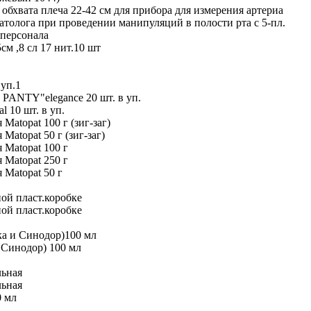
 обхвата плеча 22-42 см для прибора для измерения артериа
атолога при проведении манипуляций в полости рта с 5-пл.
 персонала
м ,8 сл 17 нит.10 шт
уп.1
 PANTY"elegance 20 шт. в уп.
 10 шт. в уп.
Matopat 100 г (зиг-заг)
Matopat 50 г (зиг-заг)
 Matopat 100 г
 Matopat 250 г
 Matopat 50 г
ной пласт.коробке
ной пласт.коробке
ка и Синодор)100 мл
 Синодор) 100 мл
льная
льная
0 мл