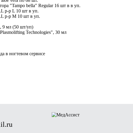
aloe vera по 68 шт.
ра "Tampo bella" Regular 16 шт в в уп.
р-р L 10 шт в уп.
р-р М 10 шт в уп.
 9 мл (50 шт/уп)
asmolifting Technologies", 30 мл
да в ногтевом сервисе
l.ru