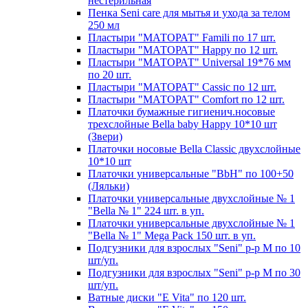
нестерильная
Пенка Seni care для мытья и ухода за телом
250 мл
Пластыри "МАТОРАТ" Famili по 17 шт.
Пластыри "МАТОРАТ" Happy по 12 шт.
Пластыри "МАТОРАТ" Universal 19*76 мм
по 20 шт.
Пластыри "МАТОРАТ" Сassic по 12 шт.
Пластыри "МАТОРАТ" Сomfort по 12 шт.
Платочки бумажные гигиенич.носовые
трехслойные Bella baby Happy 10*10 шт
(Звери)
Платочки носовые Bella Classic двухслойные
10*10 шт
Платочки универсальные "BbH" по 100+50
(Ляльки)
Платочки универсальные двухслойные № 1
"Bella № 1" 224 шт. в уп.
Платочки универсальные двухслойные № 1
"Bella № 1" Mega Pack 150 шт. в уп.
Подгузники для взрослых "Seni" р-р М по 10
шт/уп.
Подгузники для взрослых "Seni" р-р М по 30
шт/уп.
Ватные диски "E Vita" по 120 шт.