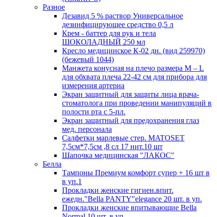
Разное
Дезавид 5 % раствор Универсальное
дезинфицирующее средство 0,5 л
Крем - баттер для рук и тела
ШОКОЛАДНЫЙ 250 мл
Кресло медицинское К-02 дн. (вид 259970)
(бежевый 1044)
Манжета конусная на плечо размера М – L
для обхвата плеча 22-42 см для прибора для
измерения артериа
Экран защитный для защиты лица врача-
стоматолога при проведении манипуляций в
полости рта с 5-пл.
Экран защитный для предохранения глаз
мед. персонала
Салфетки марлевые стер. MATOSET
7,5см*7,5см ,8 сл 17 нит.10 шт
Шапочка медицинская "ЛАКОС"
Белла
Тампоны Премиум комфорт супер + 16 шт в
в уп.1
Прокладки женские гигиен.впит.
ежедн."Bella PANTY"elegance 20 шт. в уп.
Прокладки женские впитывающие Bella
Normal 10 шт. в уп.