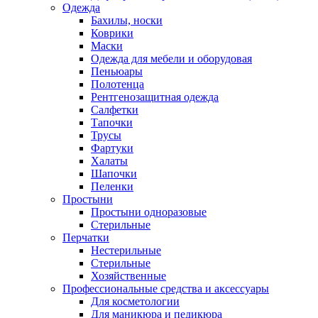
Одежда
Бахилы, носки
Коврики
Маски
Одежда для мебели и оборудовая
Пеньюары
Полотенца
Рентгенозащитная одежда
Салфетки
Тапочки
Трусы
Фартуки
Халаты
Шапочки
Пеленки
Простыни
Простыни одноразовые
Стерильные
Перчатки
Нестерильные
Стерильные
Хозяйственные
Профессиональные средства и аксессуары
Для косметологии
Для маникюра и педикюра