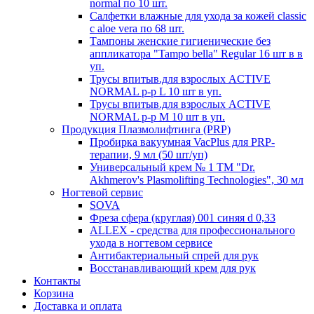
normal по 10 шт.
Салфетки влажные для ухода за кожей classic
c aloe vera по 68 шт.
Тампоны женские гигиенические без
аппликатора "Tampo bella" Regular 16 шт в в
уп.
Трусы впитыв.для взрослых ACTIVE
NORMAL р-р L 10 шт в уп.
Трусы впитыв.для взрослых ACTIVE
NORMAL р-р М 10 шт в уп.
Продукция Плазмолифтинга (PRP)
Пробирка вакуумная VacPlus для PRP-
терапии, 9 мл (50 шт/уп)
Универсальный крем № 1 ТМ "Dr.
Akhmerov's Plasmolifting Technologies", 30 мл
Ногтевой сервис
SOVA
Фреза сфера (круглая) 001 синяя d 0,33
ALLEX - средства для профессионального
ухода в ногтевом сервисе
Антибактериальный спрей для рук
Восстанавливающий крем для рук
Контакты
Корзина
Доставка и оплата