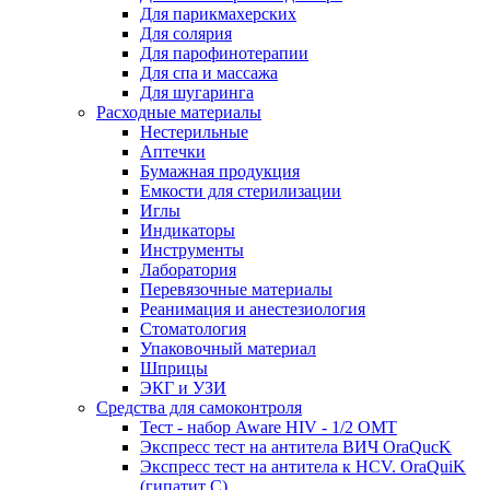
Для парикмахерских
Для солярия
Для парофинотерапии
Для спа и массажа
Для шугаринга
Расходные материалы
Нестерильные
Аптечки
Бумажная продукция
Емкости для стерилизации
Иглы
Индикаторы
Инструменты
Лаборатория
Перевязочные материалы
Реанимация и анестезиология
Стоматология
Упаковочный материал
Шприцы
ЭКГ и УЗИ
Средства для самоконтроля
Тест - набор Aware HIV - 1/2 ОМТ
Экспресс тест на антитела ВИЧ OraQuсK
Экспресс тест на антитела к HCV. OraQuiK
(гипатит С)