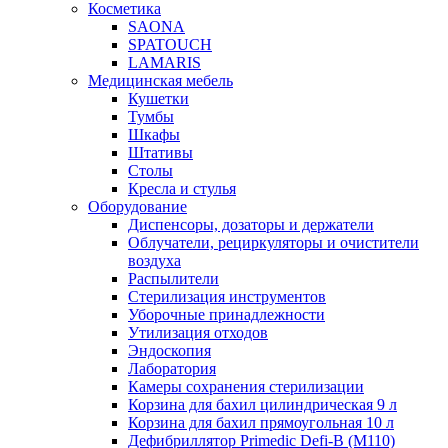
Косметика
SAONA
SPATOUCH
LAMARIS
Медицинская мебель
Кушетки
Тумбы
Шкафы
Штативы
Столы
Кресла и стулья
Оборудование
Диспенсоры, дозаторы и держатели
Облучатели, рециркуляторы и очистители
воздуха
Распылители
Стерилизация инструментов
Уборочные принадлежности
Утилизация отходов
Эндоскопия
Лаборатория
Камеры сохранения стерилизации
Корзина для бахил цилиндрическая 9 л
Корзина для бахил прямоугольная 10 л
Дефибриллятор Primedic Defi-B (M110)