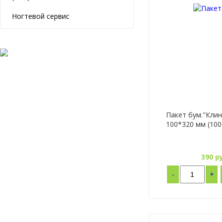
Ногтевой сервис
Пакет бум."Клин
100*320 мм (100
390
ру
-
+