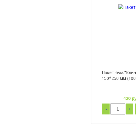
Пакет бум."Клин
150*250 мм (100
420
ру
-
+